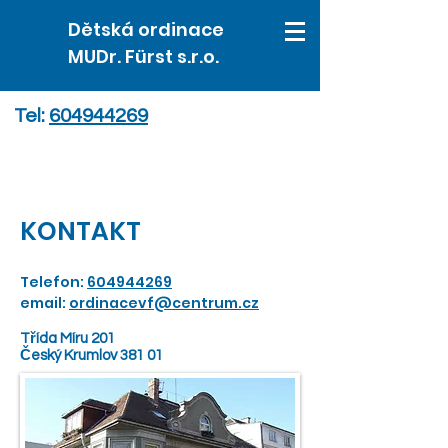
Dětská ordinace
MUDr. Fürst s.r.o.
Tel:
604944269
KONTAKT
Telefon:
604944269
email:
ordinacevf@centrum.cz
Třída Míru 201
​Český Krumlov 381 01