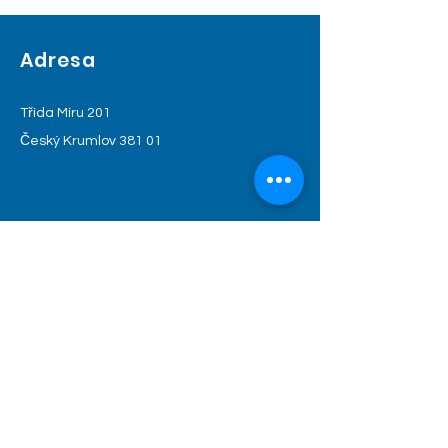
Adresa
Třída Míru 201
​Český Krumlov 381 01
Ordinační hodiny
nnnn
Nemocní Prevence Nemocní
fgh
Pondělí 7,00 - 11,30 12,00 - 14,00 14,00 - 15,30
Úterý 7,00 - 9,00 9,00 -11,30 12,00 - 14,00 14,00 - 15,30
Středa 7,00 - 9,00 9,00 - 11,30
Čtvrtek 7,00 - 9,00 9,00 - 11,30 12,00 - 16,00 16,00 - 18,00
Pátek 7,00 - 9,00 9,00 - 11,30 12,00 -13,00